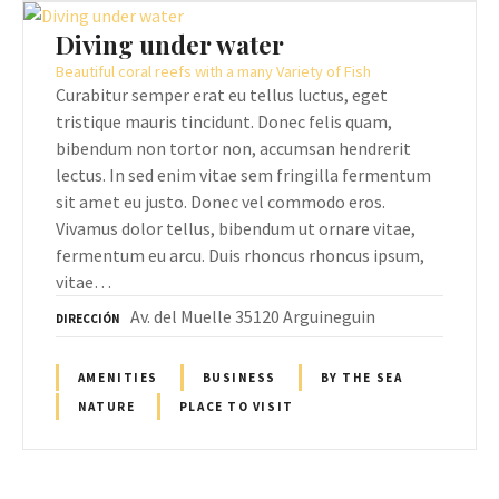
Diving under water
Beautiful coral reefs with a many Variety of Fish
Curabitur semper erat eu tellus luctus, eget
tristique mauris tincidunt. Donec felis quam,
bibendum non tortor non, accumsan hendrerit
lectus. In sed enim vitae sem fringilla fermentum
sit amet eu justo. Donec vel commodo eros.
Vivamus dolor tellus, bibendum ut ornare vitae,
fermentum eu arcu. Duis rhoncus rhoncus ipsum,
vitae…
Av. del Muelle 35120 Arguineguin
DIRECCIÓN
AMENITIES
BUSINESS
BY THE SEA
NATURE
PLACE TO VISIT