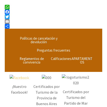
W
h
F
a
a
T
t
c
w
E
s
e
i
m
C
A
b
t
a
o
Políticas de cancelación y
p
o
t
i
m
devolución
p
o
e
l
p
k
r
a
Preguntas frecuentes
r
Reglamentos de
Calificaciones
APARTAMENT
t
convivencia
OS
i
r
¡Nuestro
Certificados por
Certificados por
Facebook!
Turismo de la
Turismo del
Provincia de
Partido de Mar
Buenos Aires