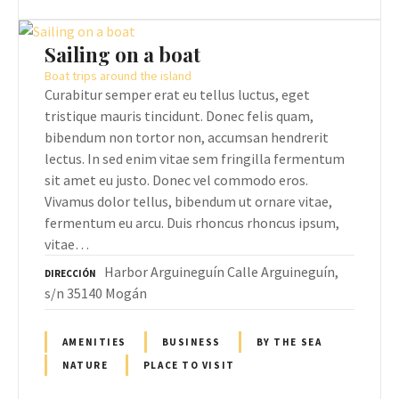
Sailing on a boat
Boat trips around the island
Curabitur semper erat eu tellus luctus, eget
tristique mauris tincidunt. Donec felis quam,
bibendum non tortor non, accumsan hendrerit
lectus. In sed enim vitae sem fringilla fermentum
sit amet eu justo. Donec vel commodo eros.
Vivamus dolor tellus, bibendum ut ornare vitae,
fermentum eu arcu. Duis rhoncus rhoncus ipsum,
vitae…
Harbor Arguineguín Calle Arguineguín,
DIRECCIÓN
s/n 35140 Mogán
AMENITIES
BUSINESS
BY THE SEA
NATURE
PLACE TO VISIT