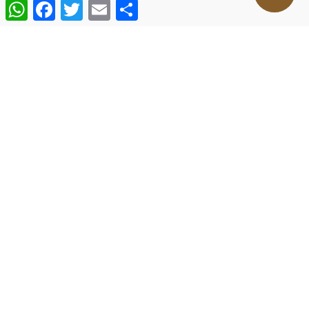
WhatsApp
Facebook
Twitter
Email
Compartir
¡Contáctanos!
hotelsantaclaradelmar@gmail.com
Teléfono Fijo:
0 2 2 3 4 6 0 2 7 2 9
WhatsApp:
+54 9 2234 66-2976
(PRIORIDAD DE
ATENCIÓN POR WHATSAPP)